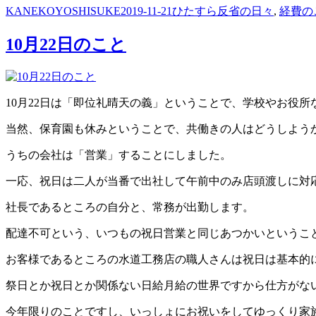
投
投
カ
KANEKOYOSHISUKE
2019-11-21
ひたすら反省の日々
,
経費の
稿
稿
テ
者
日:
ゴ
10月22日のこと
リ
ー
10月22日は「即位礼晴天の義」ということで、学校やお役
当然、保育園も休みということで、共働きの人はどうしよう
うちの会社は「営業」することにしました。
一応、祝日は二人が当番で出社して午前中のみ店頭渡しに対
社長であるところの自分と、常務が出勤します。
配達不可という、いつもの祝日営業と同じあつかいというこ
お客様であるところの水道工務店の職人さんは祝日は基本的
祭日とか祝日とか関係ない日給月給の世界ですから仕方がな
今年限りのことですし、いっしょにお祝いをしてゆっくり家