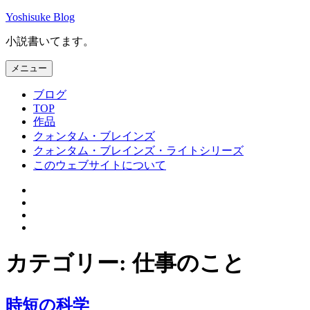
コ
Yoshisuke Blog
ン
小説書いてます。
テ
ン
メニュー
ツ
へ
ブログ
ス
TOP
キ
作品
ッ
クォンタム・ブレインズ
プ
クォンタム・ブレインズ・ライトシリーズ
このウェブサイトについて
Facebook
Twitter
Instagram
メ
ー
ル
カテゴリー:
仕事のこと
時短の科学