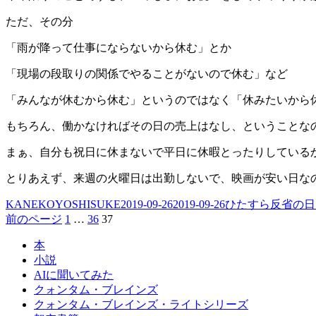
ただ、その分
「雨が降って仕事にならないから休む」とか
「現場の段取りの関係でやることがないので休む」など
「みんなが休むから休む」というのではなく「休みたいから
もちろん、働かなければその日の売上はなし、ということな
まぁ、自分も祝日に休まないで平日に休暇とったりしている
とりあえず、来週の火曜日は出勤しないで、映画が安い日な
投
投
カ
KANEKOYOSHISUKE
2019-09-26
2019-09-26
ひたすら反省の日
稿
固
固
固
稿
テ
前のページ
1
…
36
37
投
者
定
定
定
日:
ゴ
稿
本
ペ
ペ
ペ
リ
小説
ー
ー
ー
ー
の
AIに聞いてみた
ジ
ジ
ジ
ペ
クォンタム・ブレインズ
クォンタム・ブレインズ・ライトシリーズ
ー