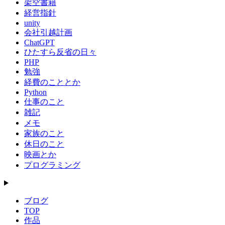
架空書籍
ジ
経営指針
unity
送
会社引越計画
ChatGPT
り
ひたすら反省の日々
PHP
勉強
経費のこととか
Python
仕事のこと
雑記
メモ
家族のこと
休日のこと
映画とか
プログラミング
ブログ
TOP
作品