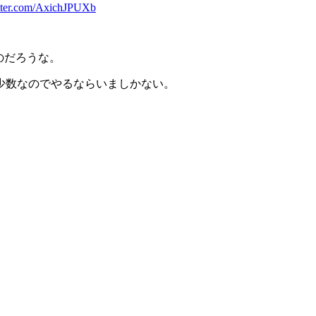
itter.com/AxichJPUXb
のだろうな。
少数なのでやるならいましかない。