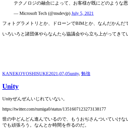
テクノロジの融合によって、お客様が既にどのような恩
— Microsoft Tech (@msdevjp)
July 5, 2021
フォトグラメトリとか、ドローンでBIMとか、なんだかんだ
いろいろと諸団体やらなんたら協議会やら立ち上がってきて
投
投
カ
KANEKOYOSHISUKE
2021-07-05
unity
,
勉強
稿
稿
テ
Unity
者
日:
ゴ
リ
ー
Unityぜんぜんいじれていない。
https://twitter.com/rumiga0/status/1351607123273138177
世の中どんどん進んでいるので、もうおぢさんついていけな
でも頑張ろう。なんとか時間を作るのだ。