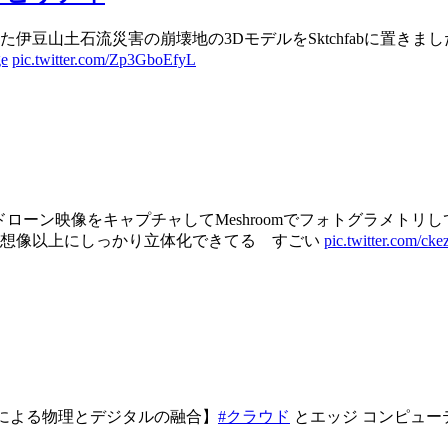
伊豆山土石流災害の崩壊地の3DモデルをSktchfabに置きました
ge
pic.twitter.com/Zp3GboEfyL
ドローン映像をキャプチャしてMeshroomでフォトグラメトリ
けど想像以上にしっかり立体化できてる すごい
pic.twitter.com/ck
による物理とデジタルの融合】
#クラウド
とエッジ コンピュー