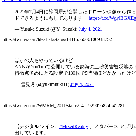
2021年7月4日に静岡県が公開したドローン映像から作った
ドできるようにもしてあります。
https://t.co/WgylBGXE
— Yusuke Suzuki (@Y_Suzuki)
July 4, 2021
https://twitter.com/lileaLab/status/1411636606100938752
ほかの人もやっているけど
ANNがYouTubで公開している熱海の土砂災害被災地の
特徴点多めにとる設定で130枚で5時間ほどかかった
— 雪見月 (@yukimituki11)
July 4, 2021
https://twitter.com/WMRM_2011/status/1411929056824545281
【デジタル ツイン、
#MixedReality
、メタバース アプリ
出しています。