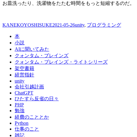
お皿洗ったり、洗濯物をたたむ時間をもっと短縮するのだ。
投
投
カ
KANEKOYOSHISUKE
2021-05-26
unity
,
プログラミング
稿
稿
テ
本
者
日:
ゴ
小説
リ
AIに聞いてみた
ー
クォンタム・ブレインズ
クォンタム・ブレインズ・ライトシリーズ
架空書籍
経営指針
unity
会社引越計画
ChatGPT
ひたすら反省の日々
PHP
勉強
経費のこととか
Python
仕事のこと
雑記