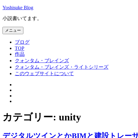
コ
Yoshisuke Blog
ン
小説書いてます。
テ
ン
メニュー
ツ
へ
ブログ
ス
TOP
キ
作品
ッ
クォンタム・ブレインズ
プ
クォンタム・ブレインズ・ライトシリーズ
このウェブサイトについて
Facebook
Twitter
Instagram
メ
ー
ル
カテゴリー:
unity
デジタルツインとかBIMと建設トレー