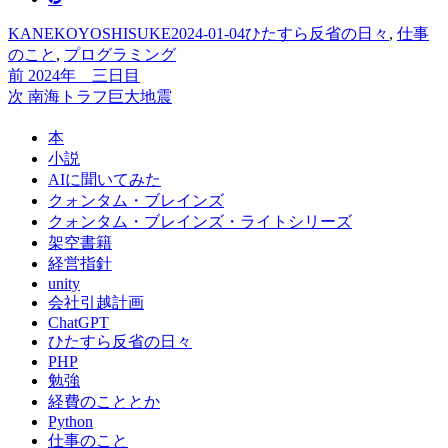
投
投
カ
KANEKOYOSHISUKE
2024-01-04
ひたすら反省の日々
,
仕事
稿
稿
テ
のこと
,
プログラミング
者
前
日:
ゴ
前
2024年 三日目
投
の
次
リ
次
南海トラフ巨大地震
稿
投
の
ー
本
稿:
投
ナ
小説
稿:
ビ
AIに聞いてみた
クォンタム・ブレインズ
ゲ
クォンタム・ブレインズ・ライトシリーズ
ー
架空書籍
経営指針
シ
unity
ョ
会社引越計画
ChatGPT
ン
ひたすら反省の日々
PHP
勉強
経費のこととか
Python
仕事のこと