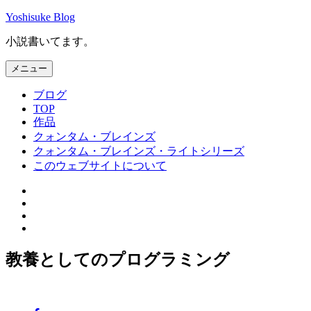
コ
Yoshisuke Blog
ン
小説書いてます。
テ
ン
メニュー
ツ
へ
ブログ
ス
TOP
キ
作品
ッ
クォンタム・ブレインズ
プ
クォンタム・ブレインズ・ライトシリーズ
このウェブサイトについて
Facebook
Twitter
Instagram
メ
ー
教養としてのプログラミング
ル