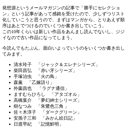
発想源というメールマガジンの記事で「勝手にセレクショ
ン」という記事があって感銘を受けたので、少しずつリスト
化していこうと思うので、まずはマンガから、とりあえず順
序はあとでつけるのでいくつか書き出していこう。
この10年くらいは新しい作品をあんまし読んでないし、ジジ
イなので古い作品になってしまう。
今読んでもたぶん、面白いよっていうのをいくつか書き出し
てみます。
清水玲子 「ジャック＆エレナシリーズ」
柴田昌弘 「赤い牙シリーズ」
手塚治虫 「火の鳥」
森薫 「乙嫁語り」
外薗昌也 「ラグナ通信」
ますむらひろし 「アタゴオル」
高橋葉介 「夢幻紳士シリーズ」
樹なつみ 「朱鷺色三角 」
佐々木淳子 「ダークグリーン」
安孫子三和 「みかん絵日記」
日渡早紀 「記憶鮮明」