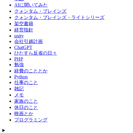
AIに聞いてみた
ゲ
クォンタム・ブレインズ
ー
クォンタム・ブレインズ・ライトシリーズ
架空書籍
シ
経営指針
ョ
unity
会社引越計画
ン
ChatGPT
ひたすら反省の日々
PHP
勉強
経費のこととか
Python
仕事のこと
雑記
メモ
家族のこと
休日のこと
映画とか
プログラミング