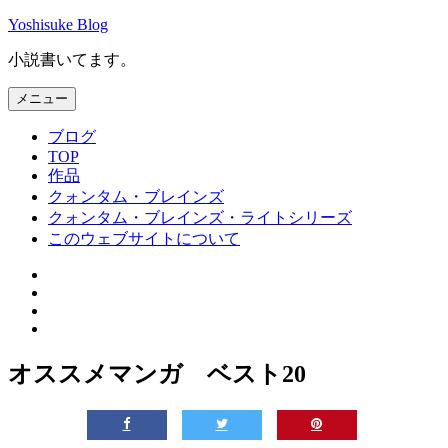
コ
Yoshisuke Blog
ン
小説書いてます。
テ
ン
メニュー
ツ
へ
ブログ
ス
TOP
キ
作品
ッ
クォンタム・ブレインズ
プ
クォンタム・ブレインズ・ライトシリーズ
このウェブサイトについて
Facebook
Twitter
Instagram
メ
ー
オススメマンガ ベスト20
ル