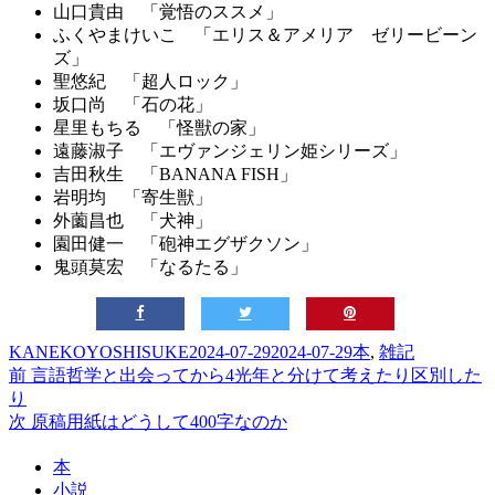
山口貴由 「覚悟のススメ」
ふくやまけいこ 「エリス＆アメリア ゼリービーン
ズ」
聖悠紀 「超人ロック」
坂口尚 「石の花」
星里もちる 「怪獣の家」
遠藤淑子 「エヴァンジェリン姫シリーズ」
吉田秋生 「BANANA FISH」
岩明均 「寄生獣」
外薗昌也 「犬神」
園田健一 「砲神エグザクソン」
鬼頭莫宏 「なるたる」
投
投
カ
KANEKOYOSHISUKE
2024-07-29
2024-07-29
本
,
雑記
稿
前
稿
テ
前
言語哲学と出会ってから4光年と分けて考えたり区別した
投
者
の
日:
ゴ
り
稿
投
次
リ
次
原稿用紙はどうして400字なのか
稿:
の
ー
ナ
本
投
ビ
小説
稿: