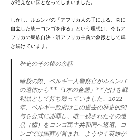
が絶えない国となってしまいました。
しかし、ルムンバの「アフリカ人の手による、真に
自立した統一コンゴを作る」という理想は、今もア
フリカの民族自決・汎アフリカ主義の象徴として輝
き続けています。
歴史のその後の余話
暗殺の際、ベルギー人警察官がルムンバ
の遺体から**「1本の金歯」**だけを戦
利品として持ち帰っていました。2022
年、ベルギー政府はこの過去の歴史的関
与を公式に謝罪し、唯一残されたその遺
品（歯）をコンゴ民主共和国へ返還。コ
ンゴでは国葬が営まれ、ようやく英雄が