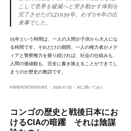
こして世界を破滅へと突き動かす体制を
完了させたのは1939年。
わずか6年
の出
来事でした。
15年という時間は、一人の人間が子供から大人にな
る時間です。それだけの期間、一人の権力者がメデ
ィアと警察権力を握り続ければ、社会の仕組みも、
人間の価値観も、完全に書き換えることができてし
まうのが歴史の教訓です。
投
投
カ
KANEKOYOSHISUKE
2026-07-20
AIに聞いてみた
稿
稿
テ
者
日:
ゴ
リ
コンゴの歴史と戦後日本にお
ー
けるCIAの暗躍 それは陰謀