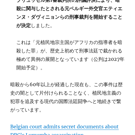
殺に関与したとされる元ベルギー外交官エティエ
ンヌ・ダヴィニョンらの刑事裁判を開始すること
が決定
しました。
これは「元植民地宗主国がアフリカの指導者を暗
殺した罪」が、歴史上初めて刑事法廷で裁かれる
極めて異例の展開となっています（公判は2027年
開始予定）。
暗殺から60年以上が経過した現在も、この事件は歴
史の闇として片付けられることなく、植民地主義の
犯罪を追及する現代の国際法廷闘争へと地続きで繋
がっています。
Belgian court admits secret documents about