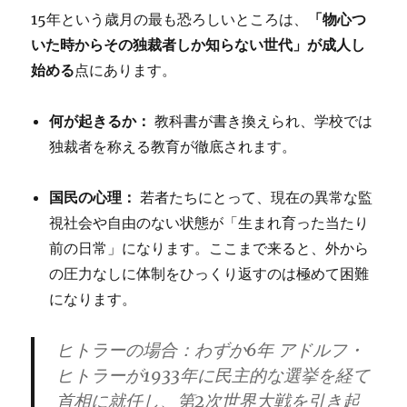
「物心つ
15年という歳月の最も恐ろしいところは、
いた時からその独裁者しか知らない世代」が成人し
始める
点にあります。
何が起きるか：
教科書が書き換えられ、学校では
独裁者を称える教育が徹底されます。
国民の心理：
若者たちにとって、現在の異常な監
視社会や自由のない状態が「生まれ育った当たり
前の日常」になります。ここまで来ると、外から
の圧力なしに体制をひっくり返すのは極めて困難
になります。
ヒトラーの場合：わずか6年
アドルフ・
ヒトラーが1933年に民主的な選挙を経て
首相に就任し、第2次世界大戦を引き起