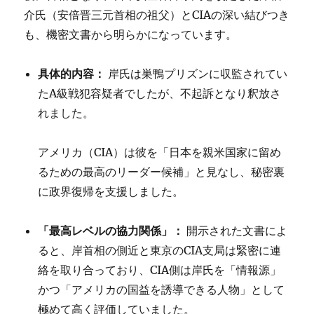
介氏（安倍晋三元首相の祖父）とCIAの深い結びつき
も、機密文書から明らかになっています。
具体的内容：
岸氏は巣鴨プリズンに収監されてい
たA級戦犯容疑者でしたが、不起訴となり釈放さ
れました。
アメリカ（CIA）は彼を「日本を親米国家に留め
るための最高のリーダー候補」と見なし、秘密裏
に政界復帰を支援しました。
「最高レベルの協力関係」：
開示された文書によ
ると、岸首相の側近と東京のCIA支局は緊密に連
絡を取り合っており、CIA側は岸氏を「情報源」
かつ「アメリカの国益を誘導できる人物」として
極めて高く評価していました。