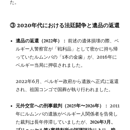
た。
③ 2020年代における法廷闘争と遺品の返還
遺品の返還（2022年）：
前述の遺体損壊の際、ベ
ルギー人警察官が「戦利品」として密かに持ち帰
っていたルムンバの「1本の金歯」が、2016年に
ベルギー当局に押収されました。
2022年6月、ベルギー政府から遺族へ正式に返還
され、祖国コンゴで国葬が執り行われました。
元外交官への刑事裁判（2025年〜2026年）：
2011
年にルムンバの遺族がベルギー人関係者を告発し
2026年3月、
た裁判は長年停滞していましたが、
ブリュッセル第1審裁判所の評議評決により、暗