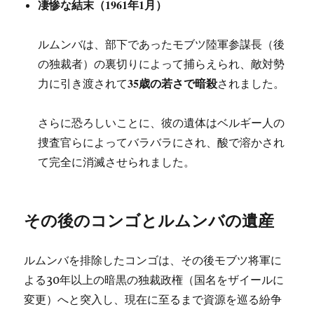
凄惨な結末（1961年1月）
ルムンバは、部下であったモブツ陸軍参謀長（後
の独裁者）の裏切りによって捕らえられ、敵対勢
35歳の若さで暗殺
力に引き渡されて
されました。
さらに恐ろしいことに、彼の遺体はベルギー人の
捜査官らによってバラバラにされ、酸で溶かされ
て完全に消滅させられました。
その後のコンゴとルムンバの遺産
ルムンバを排除したコンゴは、その後モブツ将軍に
よる30年以上の暗黒の独裁政権（国名をザイールに
変更）へと突入し、現在に至るまで資源を巡る紛争