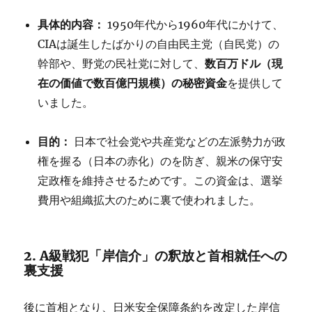
具体的内容：
1950年代から1960年代にかけて、
CIAは誕生したばかりの自由民主党（自民党）の
数百万ドル（現
幹部や、野党の民社党に対して、
在の価値で数百億円規模）の秘密資金
を提供して
いました。
目的：
日本で社会党や共産党などの左派勢力が政
権を握る（日本の赤化）のを防ぎ、親米の保守安
定政権を維持させるためです。この資金は、選挙
費用や組織拡大のために裏で使われました。
2. A級戦犯「岸信介」の釈放と首相就任への
裏支援
後に首相となり、日米安全保障条約を改定した岸信